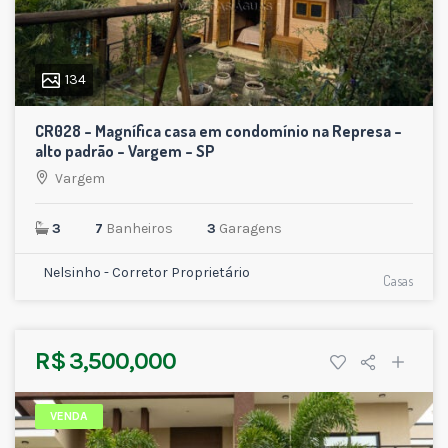
134
CR028 – Magnífica casa em condomínio na Represa –
alto padrão – Vargem – SP
Vargem
3
7
Banheiros
3
Garagens
Nelsinho - Corretor Proprietário
Casas
R$ 3,500,000
VENDA