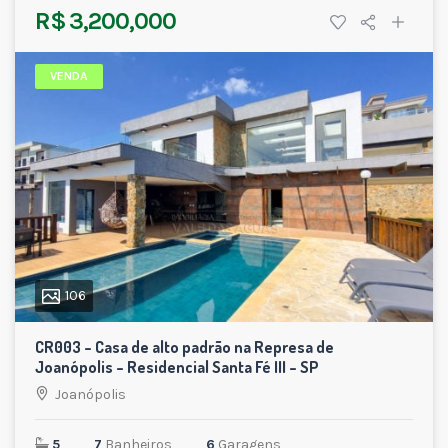
R$ 3,200,000
VENDA
106
CR003 – Casa de alto padrão na Represa de
Joanópolis – Residencial Santa Fé III – SP
Joanópolis
5
7
Banheiros
6
Garagens