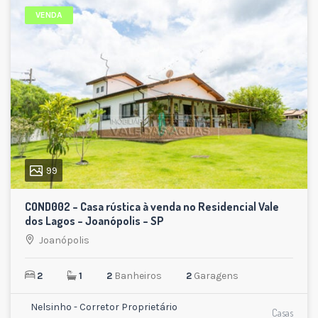
VENDA
99
COND002 – Casa rústica à venda no Residencial Vale
dos Lagos – Joanópolis – SP
Joanópolis
2
1
2
Banheiros
2
Garagens
Nelsinho - Corretor Proprietário
Casas