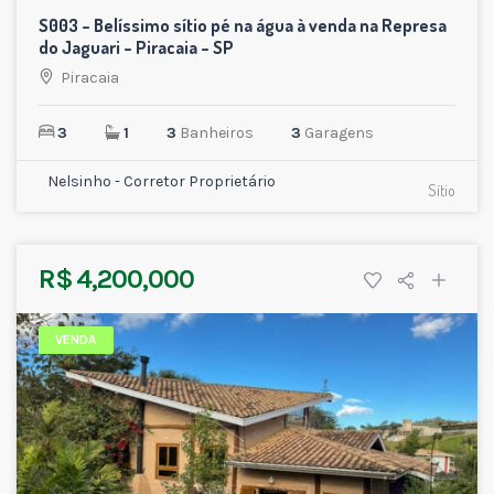
S003 – Belíssimo sítio pé na água à venda na Represa
do Jaguari – Piracaia – SP
Piracaia
3
1
3
Banheiros
3
Garagens
Nelsinho - Corretor Proprietário
Sítio
R$ 4,200,000
VENDA