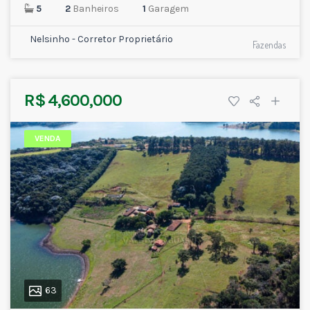
5
2
Banheiros
1
Garagem
Nelsinho - Corretor Proprietário
Fazendas
R$ 4,600,000
VENDA
63