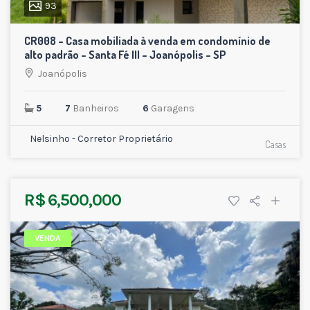
93
CR008 – Casa mobiliada à venda em condomínio de
alto padrão – Santa Fé III – Joanópolis – SP
Joanópolis
5
7
Banheiros
6
Garagens
Nelsinho - Corretor Proprietário
Casas
R$ 6,500,000
VENDA