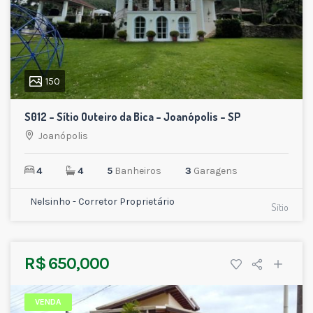
150
S012 – Sítio Outeiro da Bica – Joanópolis – SP
Joanópolis
4
4
5
Banheiros
3
Garagens
Nelsinho - Corretor Proprietário
Sítio
R$ 650,000
VENDA