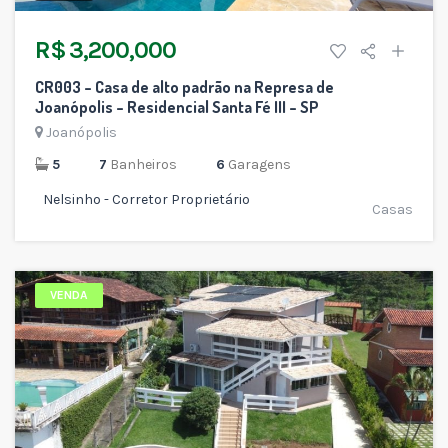
R$ 3,200,000
CR003 – Casa de alto padrão na Represa de
Joanópolis – Residencial Santa Fé III – SP
Joanópolis
5
7
Banheiros
6
Garagens
Nelsinho - Corretor Proprietário
Casas
VENDA