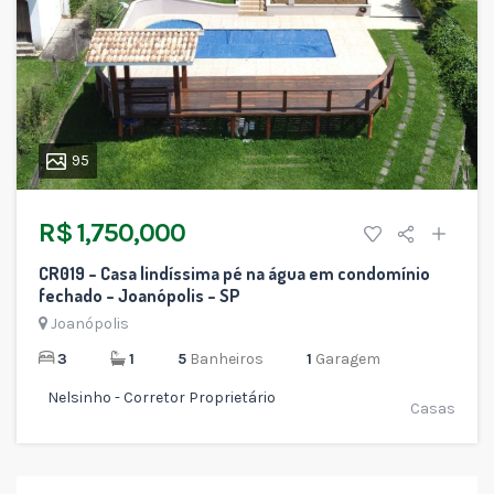
95
R$ 1,750,000
CR019 – Casa lindíssima pé na água em condomínio
fechado – Joanópolis – SP
Joanópolis
3
1
5
Banheiros
1
Garagem
Nelsinho - Corretor Proprietário
Casas