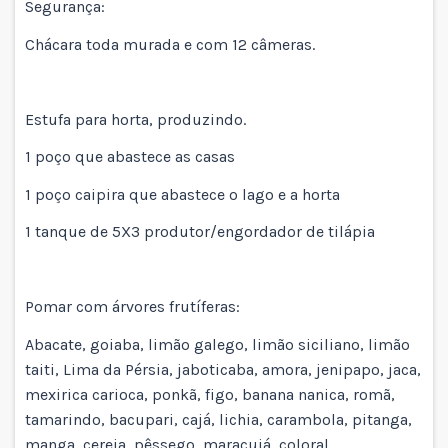
Segurança:
Chácara toda murada e com 12 câmeras.
Estufa para horta, produzindo.
1 poço que abastece as casas
1 poço caipira que abastece o lago e a horta
1 tanque de 5X3 produtor/engordador de tilápia
Pomar com árvores frutíferas:
Abacate, goiaba, limão galego, limão siciliano, limão
taiti, Lima da Pérsia, jaboticaba, amora, jenipapo, jaca,
mexirica carioca, ponkã, figo, banana nanica, romã,
tamarindo, bacupari, cajá, lichia, carambola, pitanga,
manga, cereja, pêssego, maracujá, coloral.