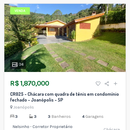
VENDA
36
R$ 1,870,000
CR025 – Chácara com quadra de tênis em condomínio
fechado – Joanópolis – SP
Joanópolis
3
3
3
Banheiros
4
Garagens
Nelsinho - Corretor Proprietário
Chácara