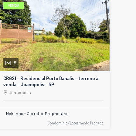
VENDA
18
CR021 – Residencial Porto Danalis – terreno à
venda – Joanópolis – SP
Joanópolis
Nelsinho - Corretor Proprietário
Condomínio/Loteamento Fechado