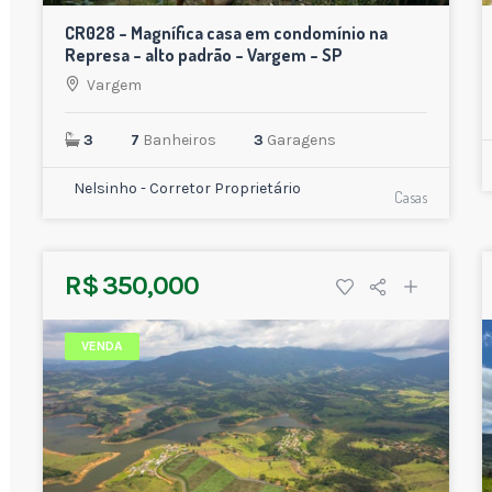
CR028 – Magnífica casa em condomínio na
Represa – alto padrão – Vargem – SP
Vargem
3
7
Banheiros
3
Garagens
Nelsinho - Corretor Proprietário
Casas
R$ 350,000
VENDA