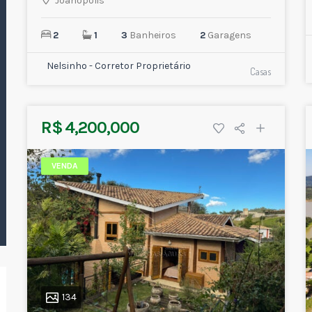
Joanópolis
2
1
3
Banheiros
2
Garagens
Nelsinho - Corretor Proprietário
Casas
R$ 4,200,000
VENDA
134