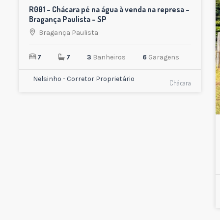
R001 – Chácara pé na água à venda na represa –
VENDA
Bragança Paulista – SP
Bragança Paulista
7
7
3
Banheiros
6
Garagens
Nelsinho - Corretor Proprietário
Chácara