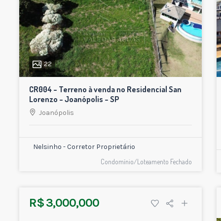
22
CR004 – Terreno à venda no Residencial San
Lorenzo – Joanópolis – SP
Joanópolis
Nelsinho - Corretor Proprietário
Condomínio/Loteamento Fechado
R$ 3,000,000
27