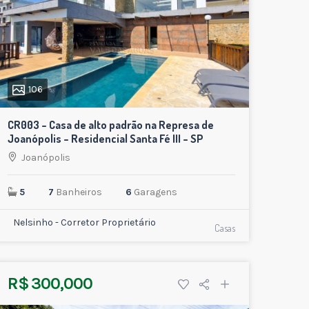
106
CR003 – Casa de alto padrão na Represa de
Joanópolis – Residencial Santa Fé III – SP
Joanópolis
5
7
Banheiros
6
Garagens
Nelsinho - Corretor Proprietário
Casas
R$ 300,000