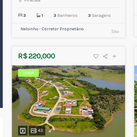
Piracaia
3
1
3
Banheiros
3
Garagens
Nelsinho - Corretor Proprietário
Sítio
R$ 220,000
VENDA
43