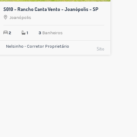
S010 – Rancho Canta Vento – Joanópolis – SP
Joanópolis
2
1
3
Banheiros
Nelsinho - Corretor Proprietário
Sítio