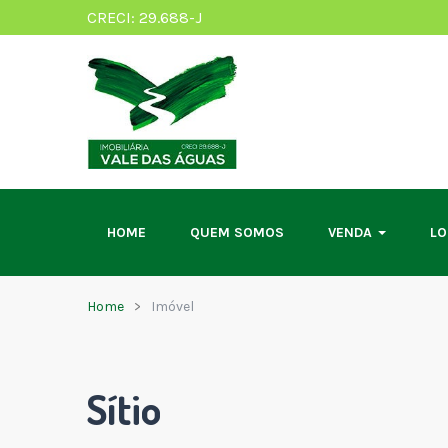
CRECI: 29.688-J
HOME
QUEM SOMOS
VENDA
L
Home
Imóvel
Sítio