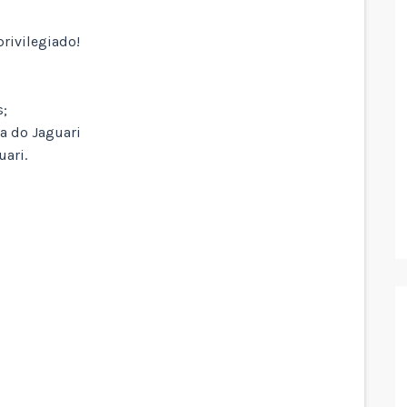
rivilegiado!
s;
a do Jaguari
uari.