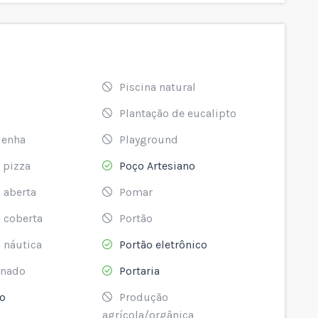
Piscina natural
Plantação de eucalipto
lenha
Playground
 pizza
Poço Artesiano
 aberta
Pomar
 coberta
Portão
 náutica
Portão eletrônico
anado
Portaria
o
Produção
agrícola/orgânica