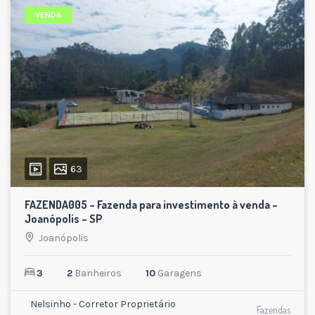
VENDA
63
FAZENDA005 – Fazenda para investimento à venda –
Joanópolis – SP
Joanópolis
3
2
Banheiros
10
Garagens
Nelsinho - Corretor Proprietário
Fazendas