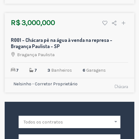
R$ 3,000,000
27
R001 – Chácara pé na água à venda na represa –
VENDA
Bragança Paulista – SP
Bragança Paulista
7
7
3
Banheiros
6
Garagens
Nelsinho - Corretor Proprietário
Chácara