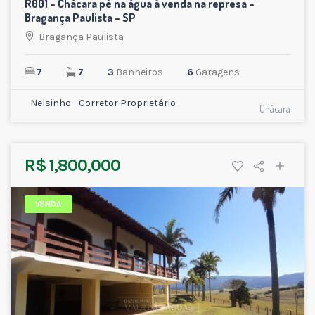
R001 – Chácara pé na água à venda na represa –
VENDA
Bragança Paulista – SP
Bragança Paulista
7
7
3
Banheiros
6
Garagens
Nelsinho - Corretor Proprietário
Chácara
R$ 1,800,000
VENDA