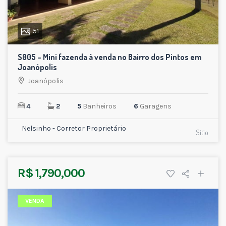
51
S005 – Mini fazenda à venda no Bairro dos Pintos em
Joanópolis
Joanópolis
4
2
5
Banheiros
6
Garagens
Nelsinho - Corretor Proprietário
Sítio
R$ 1,790,000
VENDA