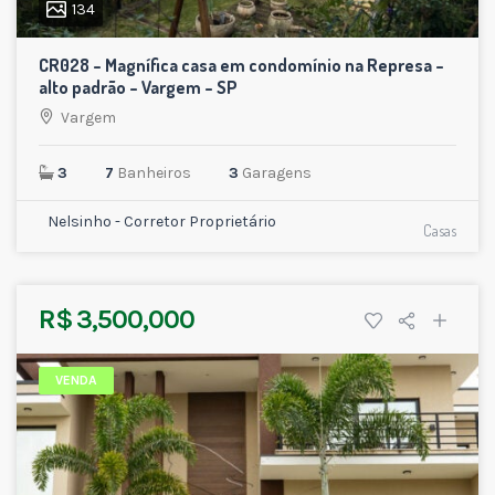
134
CR028 – Magnífica casa em condomínio na Represa –
alto padrão – Vargem – SP
Vargem
3
7
Banheiros
3
Garagens
Nelsinho - Corretor Proprietário
Casas
R$ 3,500,000
VENDA