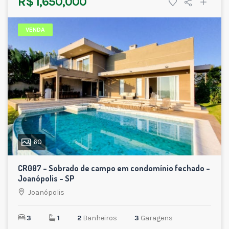
R$ 1,650,000
VENDA
60
CR007 – Sobrado de campo em condomínio fechado –
Joanópolis – SP
Joanópolis
3
1
2
Banheiros
3
Garagens