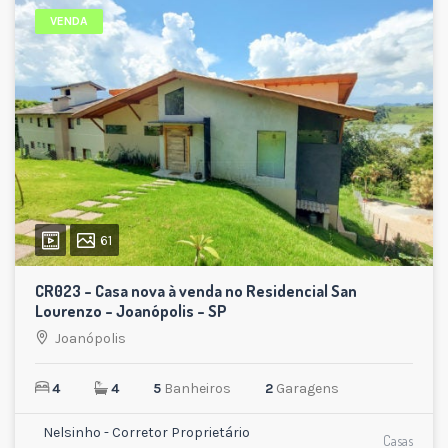
VENDA
61
CR023 – Casa nova à venda no Residencial San
Lourenzo – Joanópolis – SP
Joanópolis
4
4
5
Banheiros
2
Garagens
Nelsinho - Corretor Proprietário
Casas