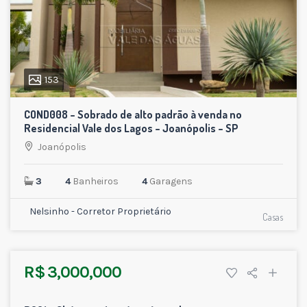
153
COND008 – Sobrado de alto padrão à venda no
Residencial Vale dos Lagos – Joanópolis – SP
Joanópolis
3
4
Banheiros
4
Garagens
Nelsinho - Corretor Proprietário
Casas
R$ 3,000,000
27