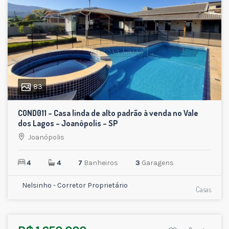
83
COND011 – Casa linda de alto padrão à venda no Vale
dos Lagos – Joanópolis – SP
Joanópolis
4
4
7
Banheiros
3
Garagens
Nelsinho - Corretor Proprietário
Casas