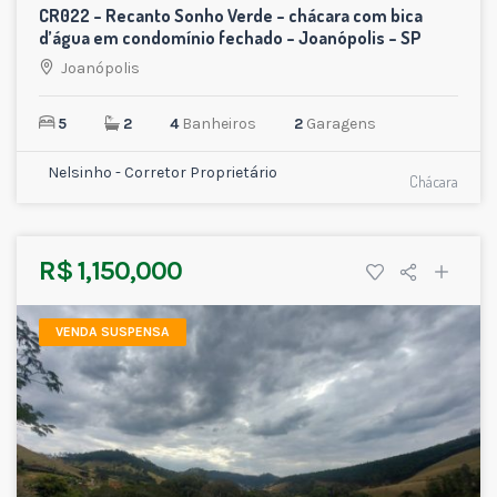
CR022 – Recanto Sonho Verde – chácara com bica
d’água em condomínio fechado – Joanópolis – SP
Joanópolis
5
2
4
Banheiros
2
Garagens
Nelsinho - Corretor Proprietário
Chácara
R$ 1,150,000
VENDA SUSPENSA