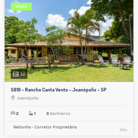
VENDA
32
S010 – Rancho Canta Vento – Joanópolis – SP
Joanópolis
2
1
3
Banheiros
Nelsinho - Corretor Proprietário
Sítio