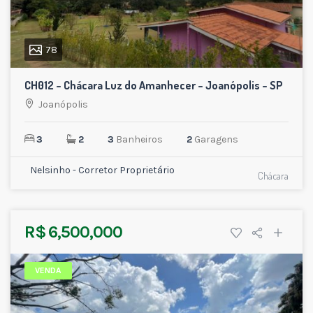
78
CH012 – Chácara Luz do Amanhecer – Joanópolis – SP
Joanópolis
3
2
3
Banheiros
2
Garagens
Nelsinho - Corretor Proprietário
Chácara
R$ 6,500,000
VENDA