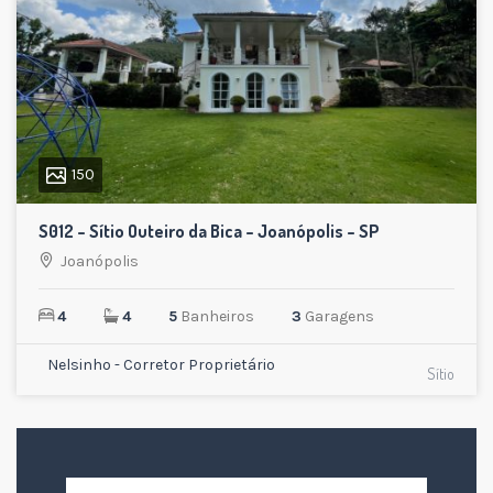
150
S012 – Sítio Outeiro da Bica – Joanópolis – SP
Joanópolis
4
4
5
Banheiros
3
Garagens
Nelsinho - Corretor Proprietário
Sítio