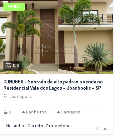
VENDA
153
COND008 – Sobrado de alto padrão à venda no
Residencial Vale dos Lagos – Joanópolis – SP
Joanópolis
3
4
Banheiros
4
Garagens
Nelsinho - Corretor Proprietário
Casas