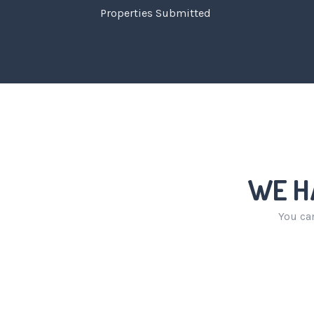
Properties Submitted
WE H
You can