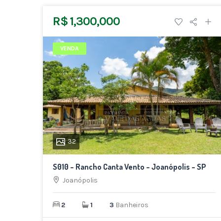
R$ 1,300,000
VENDA
32
S010 – Rancho Canta Vento – Joanópolis – SP
Joanópolis
2
1
3
Banheiros