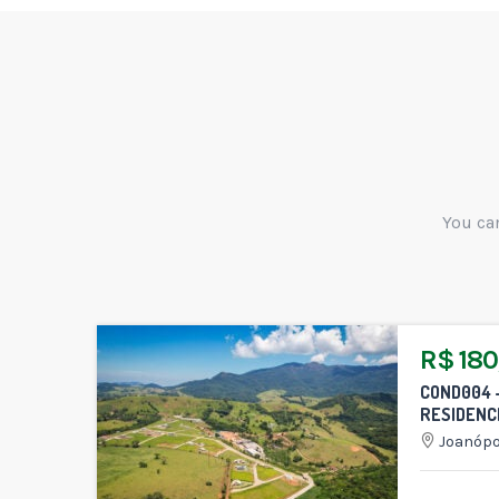
You can
R$ 180
COND004 
RESIDENC
Joanópo