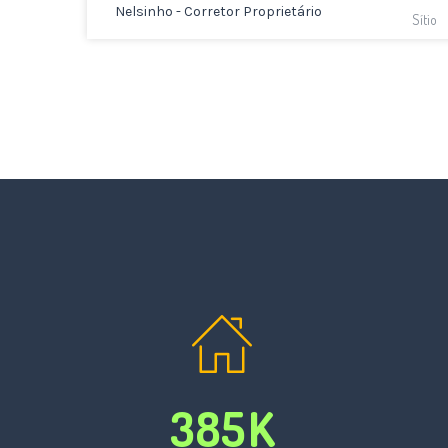
Nelsinho - Corretor Proprietário
Sítio
385
K