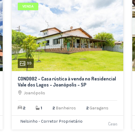
VENDA
99
COND002 – Casa rústica à venda no Residencial
Vale dos Lagos – Joanópolis – SP
Joanópolis
2
1
2
Banheiros
2
Garagens
Nelsinho - Corretor Proprietário
Casas