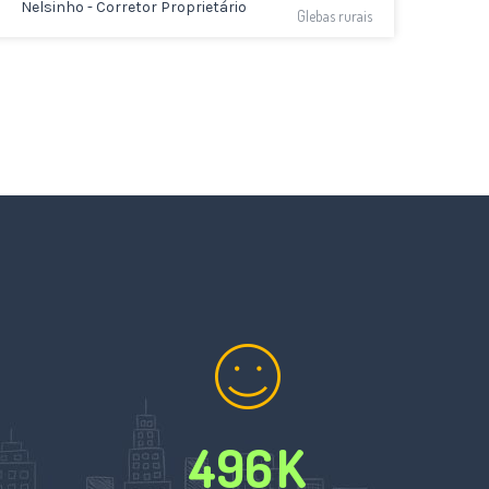
Nelsinho - Corretor Proprietário
Glebas rurais
496
K