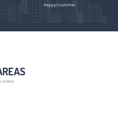
Happy Customer
AREAS
as where