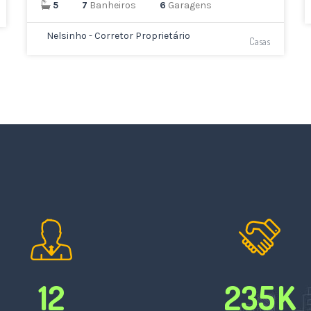
5
7
Banheiros
6
Garagens
Nelsinho - Corretor Proprietário
Casas
12
235
K