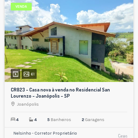
VENDA
61
CR023 – Casa nova à venda no Residencial San
Lourenzo – Joanópolis – SP
Joanópolis
4
4
5
Banheiros
2
Garagens
Nelsinho - Corretor Proprietário
Casas