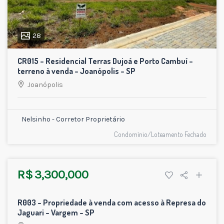
28
CR015 – Residencial Terras Dujoá e Porto Cambuí –
terreno à venda – Joanópolis – SP
Joanópolis
Nelsinho - Corretor Proprietário
Condomínio/Loteamento Fechado
R$ 3,300,000
34
R003 – Propriedade à venda com acesso à Represa do
VENDIDO
Jaguari – Vargem – SP