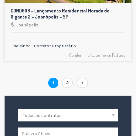
COND006 – Lançamento Residencial Morada do
Gigante 2 – Joanópolis – SP
Joanópolis
Nelsinho - Corretor Proprietário
Condomínio/Loteamento Fechado
Paginação
Page
Page
1
2
de
posts