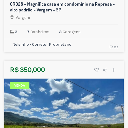
CR028 – Magnífica casa em condomínio na Represa –
alto padrão – Vargem – SP
Vargem
3
7
Banheiros
3
Garagens
Nelsinho - Corretor Proprietário
Casas
R$ 350,000
VENDA